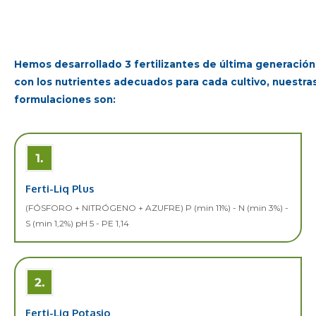
Hemos desarrollado 3 fertilizantes de última generación
con los nutrientes adecuados para cada cultivo, nuestra
formulaciones son:
Ferti-Liq Plus
(FÓSFORO + NITRÓGENO + AZUFRE) P (min 11%) - N (min 3%) -
S (min 1,2%) pH 5 - PE 1,14
Ferti-Liq Potasio