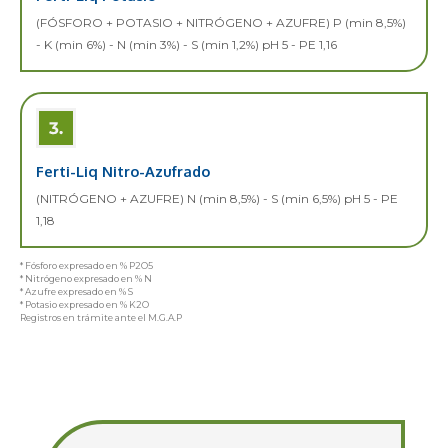
(FÓSFORO + POTASIO + NITRÓGENO + AZUFRE) P (min 8,5%)
- K (min 6%) - N (min 3%) - S (min 1,2%) pH 5 - PE 1,16
Ferti-Liq Nitro-Azufrado
(NITRÓGENO + AZUFRE) N (min 8,5%) - S (min 6,5%) pH 5 - PE
1,18
* Fósforo expresado en % P2O5
* Nitrógeno expresado en % N
* Azufre expresado en % S
* Potasio expresado en % K2O
Registros en trámite ante el M.G.A.P